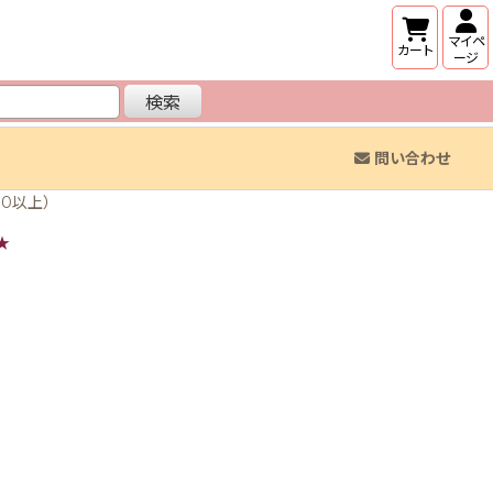
マイペ
カート
ージ
検索
問い合わせ
00以上）
★