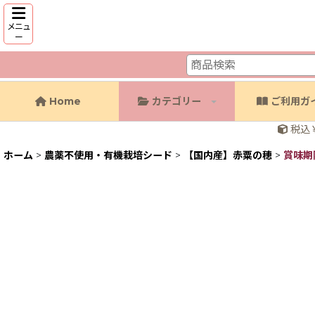
メニュ
ー
Home
カテゴリー
ご利用ガ
税込￥
ホーム
>
農薬不使用・有機栽培シード
>
【国内産】赤粟の穂
>
賞味期