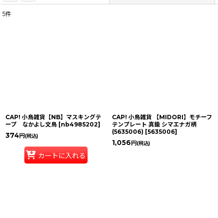
5
件
表示数
:
並び順
:
絞り込む
CAP! 小鳥雑貨【NB】マスキングテ
CAP! 小鳥雑貨 【MIDORI】モチーフ
ープ なかよし文鳥
[
nb4985202
]
テンプレート 真鍮 シマエナガ柄
(5635006)
[
5635006
]
374
円
(税込)
1,056
円
(税込)
カートに入れる