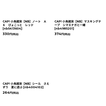
CAP! 小鳥雑貨【NB】ノート Ａ
CAP! 小鳥雑貨【NB】マスキングテ
６ ぴょこっと レッド
ープ シマエナガと一緒
[
nb5413604
]
[
nb4985201
]
330
374
円
円
(税込)
(税込)
CAP! 小鳥雑貨【NB】シール さえ
ずり 夏に遊ぶ
[
nb4004102
]
264
円
(税込)