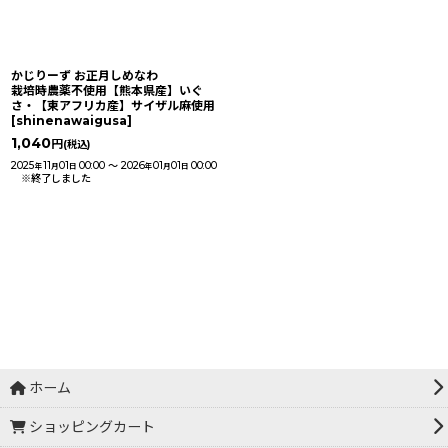
かじりーず お正月しめなわ
栽培時農薬不使用【熊本県産】いぐ
さ・【東アフリカ産】サイザル麻使用
[
shinenawaigusa
]
1,040
円
(税込)
2025
11
01
00:00
～
2026
01
01
00:00
年
月
日
年
月
日
※終了しました
ホーム
ショッピングカート