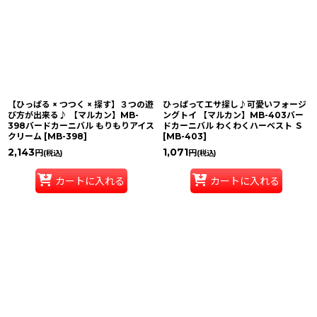
【ひっぱる × つつく × 探す】３つの遊
ひっぱってエサ探し♪可愛いフォージ
び方が出来る♪ 【マルカン】MB-
ングトイ 【マルカン】MB-403バー
398バードカーニバル もりもりアイス
ドカーニバル わくわくハーベスト Ｓ
クリーム
[
MB-398
]
[
MB-403
]
2,143
1,071
円
円
(税込)
(税込)
カートに入れる
カートに入れる