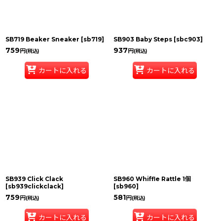
SB719 Beaker Sneaker
[
sb719
]
SB903 Baby Steps
[
sbc903
]
759
937
円
円
(税込)
(税込)
カートに入れる
カートに入れる
SB939 Click Clack
SB960 Whiffle Rattle 1個
[
sb939clickclack
]
[
sb960
]
759
581
円
円
(税込)
(税込)
カートに入れる
カートに入れる