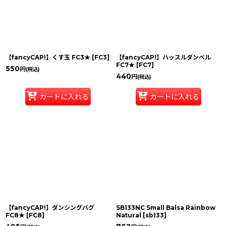
【fancyCAP!】くす玉 FC3★
[
FC3
]
【fancyCAP!】ハッスルダンベル
FC7★
[
FC7
]
550
円
(税込)
440
円
(税込)
カートに入れる
カートに入れる
【fancyCAP!】ダンシングバグ
SB133NC Small Balsa Rainbow
FC8★
[
FC8
]
Natural
[
sb133
]