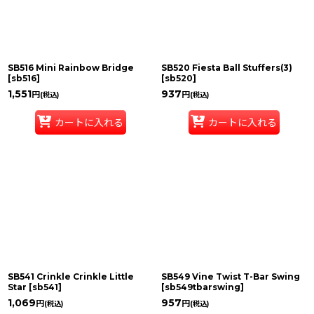
SB516 Mini Rainbow Bridge
SB520 Fiesta Ball Stuffers(3)
[
sb516
]
[
sb520
]
1,551
937
円
円
(税込)
(税込)
カートに入れる
カートに入れる
SB541 Crinkle Crinkle Little
SB549 Vine Twist T-Bar Swing
Star
[
sb541
]
[
sb549tbarswing
]
1,069
957
円
円
(税込)
(税込)