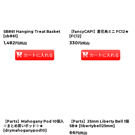
SB861 Hanging Treat Basket
【fancyCAP!】夏花鳥ミニ FC12★
[
sb861
]
[
FC12
]
1,482
330
円
円
(税込)
(税込)
カートに入れる
カートに入れる
【Parts】Mahogany Pod 10個入
【Parts】25mm Liberty Bell 1個
※まとめ買いポッド※★
SB★
[
libertybell25mm
]
[
drymahoganypod10
]
66
円
(税込)