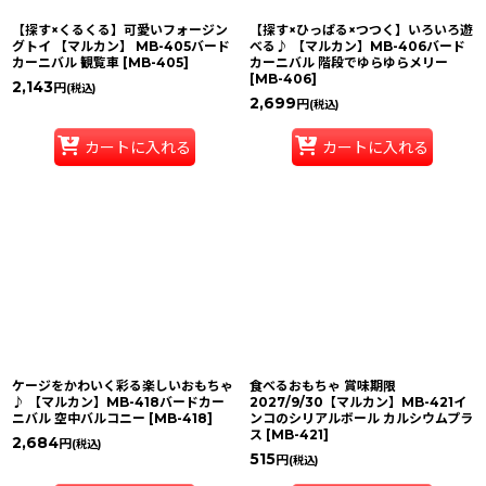
【探す×くるくる】可愛いフォージン
【探す×ひっぱる×つつく】いろいろ遊
グトイ 【マルカン】 MB-405バード
べる♪ 【マルカン】MB-406バード
カーニバル 観覧車
[
MB-405
]
カーニバル 階段でゆらゆらメリー
[
MB-406
]
2,143
円
(税込)
2,699
円
(税込)
カートに入れる
カートに入れる
ケージをかわいく彩る楽しいおもちゃ
食べるおもちゃ 賞味期限
♪ 【マルカン】MB-418バードカー
2027/9/30【マルカン】MB-421イ
ニバル 空中バルコニー
[
MB-418
]
ンコのシリアルボール カルシウムプラ
ス
[
MB-421
]
2,684
円
(税込)
515
円
(税込)