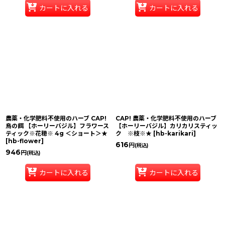
カートに入れる
カートに入れる
農薬・化学肥料不使用のハーブ CAP!
CAP! 農薬・化学肥料不使用のハーブ
鳥の餌 【ホーリーバジル】フラワース
【ホーリーバジル】カリカリスティッ
ティック※花穂※ 4g ＜ショート＞★
ク ※枝※★
[
hb-karikari
]
[
hb-flower
]
616
円
(税込)
946
円
(税込)
カートに入れる
カートに入れる