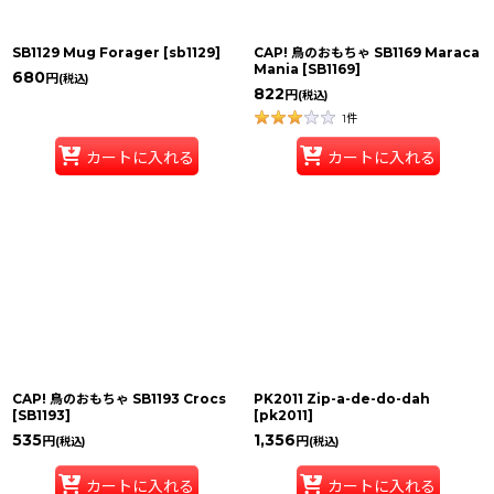
SB1129 Mug Forager
[
sb1129
]
CAP! 鳥のおもちゃ SB1169 Maraca
Mania
[
SB1169
]
680
円
(税込)
822
円
(税込)
1
件
カートに入れる
カートに入れる
CAP! 鳥のおもちゃ SB1193 Crocs
PK2011 Zip-a-de-do-dah
[
SB1193
]
[
pk2011
]
535
1,356
円
円
(税込)
(税込)
カートに入れる
カートに入れる