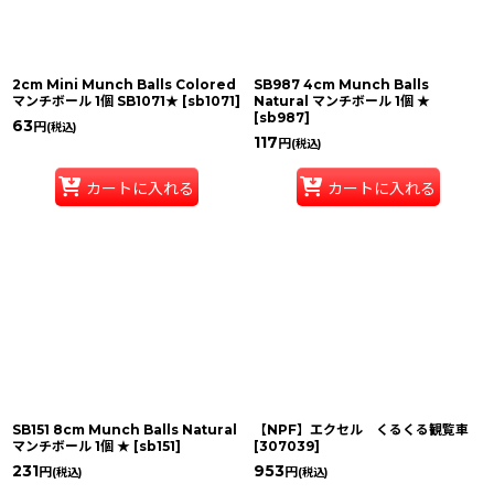
2cm Mini Munch Balls Colored
SB987 4cm Munch Balls
マンチボール 1個 SB1071★
[
sb1071
]
Natural マンチボール 1個 ★
[
sb987
]
63
円
(税込)
117
円
(税込)
カートに入れる
カートに入れる
SB151 8cm Munch Balls Natural
【NPF】エクセル くるくる観覧車
マンチボール 1個 ★
[
sb151
]
[
307039
]
231
953
円
円
(税込)
(税込)