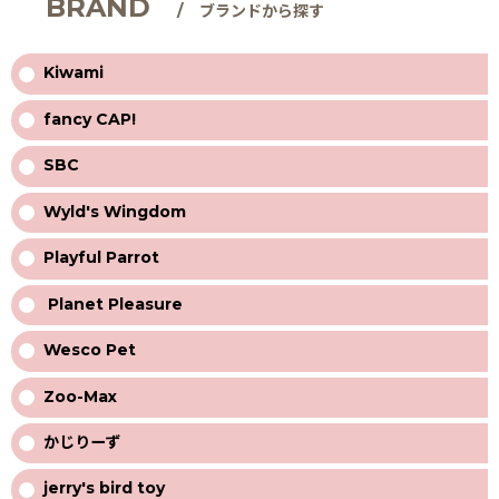
BRAND
/ ブランドから探す
Kiwami
fancy CAP!
SBC
Wyld's Wingdom
Playful Parrot
Planet Pleasure
Wesco Pet
Zoo-Max
かじりーず
jerry's bird toy