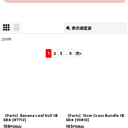
表示順変更
閉じる
299
件
表示数
:
1
2
3
...
5
次
»
並び順
:
絞り込む
【Parts】Banana Leaf Roll 1本
【Parts】10cm Grass Bundle 1本
SB★
[
87712
]
SB★
[
93810
]
158
165
円
円
(税込)
(税込)