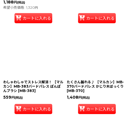
1,188
円
(税込)
希望小売価格
:
1,320
円
カートに入れる
カートに入れる
わしゃわしゃでストレス解消！ 【マル
たくさん齧れる♪ 【マルカン】MB-
カン】MB-383バードパレス ぽんぽ
370バードパレス かじり木ぼっくり
んブラシ
[
MB-383
]
[
MB-370
]
559
1,408
円
円
(税込)
(税込)
カートに入れる
カートに入れる