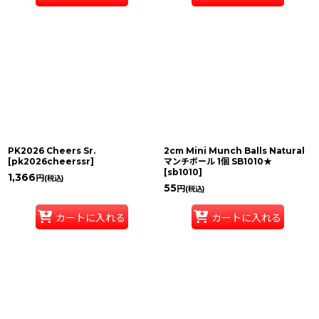
PK2026 Cheers Sr.
2cm Mini Munch Balls Natural
[
pk2026cheerssr
]
マンチボール 1個 SB1010★
[
sb1010
]
1,366
円
(税込)
55
円
(税込)
カートに入れる
カートに入れる