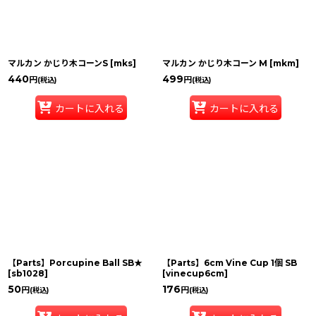
マルカン かじり木コーンS
[
mks
]
マルカン かじり木コーン M
[
mkm
]
440
499
円
円
(税込)
(税込)
カートに入れる
カートに入れる
【Parts】Porcupine Ball SB★
【Parts】6cm Vine Cup 1個 SB
[
sb1028
]
[
vinecup6cm
]
50
176
円
円
(税込)
(税込)