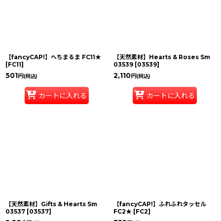
【fancyCAP!】へちまるま FC11★
【天然素材】Hearts & Roses Sm
[
FC11
]
03539
[
03539
]
501
2,110
円
円
(税込)
(税込)
カートに入れる
カートに入れる
【天然素材】Gifts & Hearts Sm
【fancyCAP!】ふれふれタッセル
03537
[
03537
]
FC2★
[
FC2
]