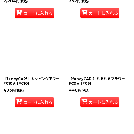
2,284
352
円
円
(税込)
(税込)
カートに入れる
カートに入れる
【fancyCAP!】トッピングアワー
【fancyCAP!】ちまちまフラワー
FC10★
[
FC10
]
FC9★
[
FC9
]
495
440
円
円
(税込)
(税込)
カートに入れる
カートに入れる