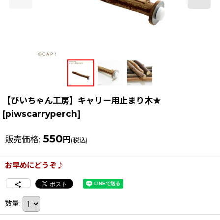
【ぴいちゃん工房】キャリー用止まり木★
[
piwscarryperch
]
550
販売価格
:
円
(税込)
お早めにどうぞ♪
数量
: