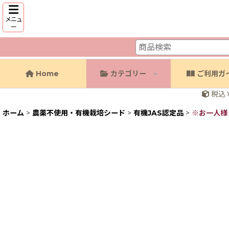
メニュ
ー
Home
カテゴリー
ご利用ガ
税込￥
ホーム
>
農薬不使用・有機栽培シード
>
有機JAS認定品
>
※お一人様３