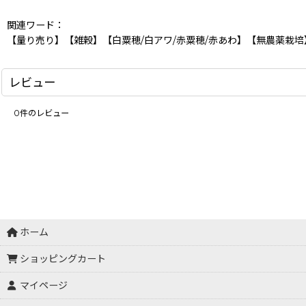
関連ワード：
【量り売り】【雑穀】【白粟穂/白アワ/赤粟穂/赤あわ】【無農薬栽
レビュー
0
件のレビュー
ホーム
ショッピングカート
マイページ