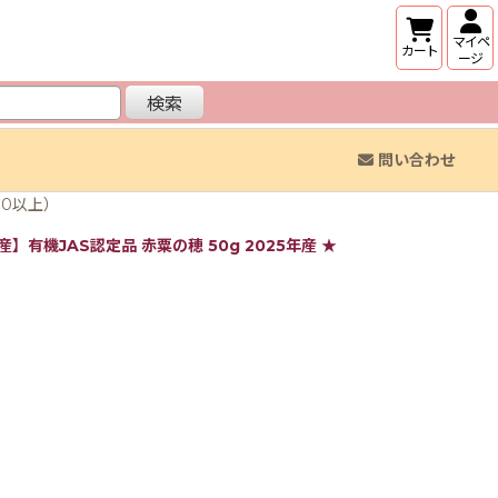
マイペ
カート
ージ
検索
問い合わせ
00以上）
】有機JAS認定品 赤粟の穂 50g 2025年産 ★