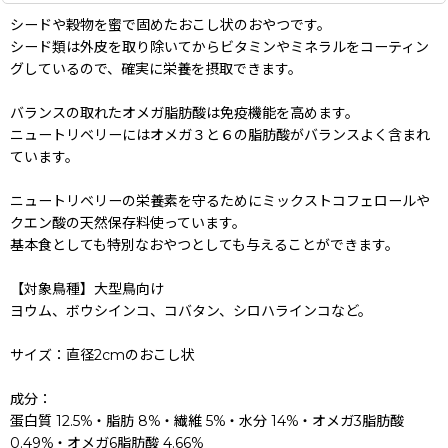
シードや穀物を蜜で固めたおこし状のおやつです。
シード類は外皮を取り除いてからビタミンやミネラルをコーティン
グしているので、確実に栄養を摂取できます。
バランスの取れたオメガ脂肪酸は免疫機能を高めます。
ニュートリベリーにはオメガ３と６の脂肪酸がバランスよく含まれ
ています。
ニュートリベリーの栄養素を守るためにミックストコフェロールや
クエン酸の天然保存料使っています。
基本食としても特別なおやつとしても与えることができます。
【対象鳥種】大型鳥向け
ヨウム、ボウシインコ、コバタン、シロハラインコなど。
サイズ：直径2cmのおこし状
成分：
蛋白質 12.5%・脂肪 8%・繊維 5%・水分 14%・オメガ3脂肪酸
0.49%・オメガ6脂肪酸 4.66%