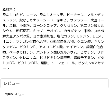
原材料：
殻なし白キビ、コーン、殻なしオーツ麦、ピーナッツ、マルトデキ
ストリン、殻なしカナリーシード、赤キビ、サフラワー、大豆ミー
ル、菜種、小麦粉、コーンシロップ、グリセリン、第二リン酸カル
シウム、粉石灰石、キャノーラオイル、カラギナン、米粉、加水分
解大豆タンパク質、ヨウ素添加塩、塩化コリン、Lリジン、DLメチ
オニン、マンガン蛋白化合物、亜鉛蛋白化合物、クエン酸、キサン
タンガム、ビタミンE、アスコルビン酸、ナイアシン、銅蛋白化合
物、ベータカロチン、パントテン酸Dカルシウム、ビオチン、リボ
フラビン、セレニウム、ピリドキシン塩酸塩、硫酸チアミン、ビタ
ミンD3、ビタミンB12、葉酸、トコフェロール、ビタミンAアセテ
ート
レビュー
0
件のレビュー