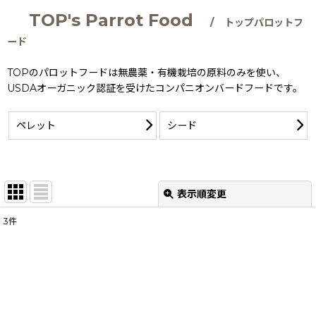
TOP's Parrot Food
/ トップパロットフ
ード
TOPのパロットフードは無農薬・有機栽培の原料のみを使い、
USDAオーガニック認証を受けたコンパニオンバードフードです。
ペレット
シード
表示順変更
閉じる
3
件
サブカテゴリ
:
表示数
:
並び順
: