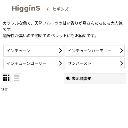
HigginS
/ ヒギンズ
カラフルな色で、天然フルーツの甘い香りが鳥さんたちにも大人気
です。
嗜好性が高いので初めてのペレットにもお勧めです。
インチューン
インチューンハーモニー
インチューンローリー
サンバースト
表示順変更
閉じる
13
件
サブカテゴリ
:
表示数
:
並び順
: