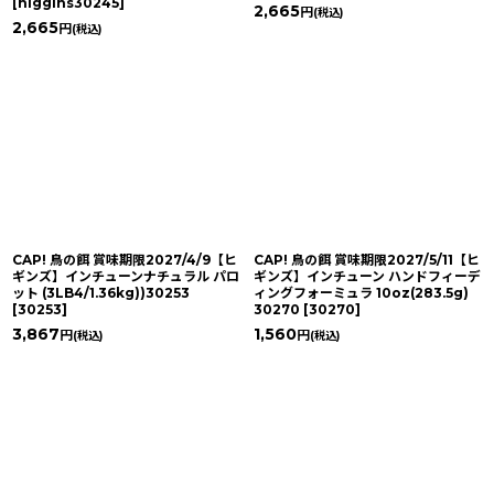
[
higgins30245
]
2,665
円
(税込)
2,665
円
(税込)
CAP! 鳥の餌 賞味期限2027/4/9【ヒ
CAP! 鳥の餌 賞味期限2027/5/11【ヒ
ギンズ】インチューンナチュラル パロ
ギンズ】インチューン ハンドフィーデ
ット (3LB4/1.36kg))30253
ィングフォーミュラ 10oz(283.5g)
[
30253
]
30270
[
30270
]
3,867
1,560
円
円
(税込)
(税込)