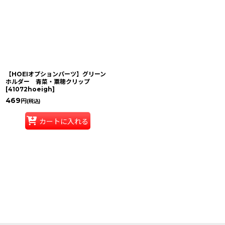
【HOEIオプションパーツ】グリーン
ホルダー 青菜・粟穂クリップ
[
41072hoeigh
]
469
円
(税込)
カートに入れる