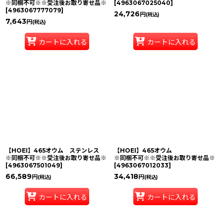
※同梱不可※※受注後お取り寄せ品※
[
4963067025040
]
[
4963067777079
]
24,726
円
(税込)
7,643
円
(税込)
カートに入れる
カートに入れる
【HOEI】465オウム ステンレス
【HOEI】465オウム
※同梱不可※※受注後お取り寄せ品※
※同梱不可※※受注後お取り寄せ品※
[
4963067501049
]
[
4963067012033
]
66,589
34,418
円
円
(税込)
(税込)
カートに入れる
カートに入れる