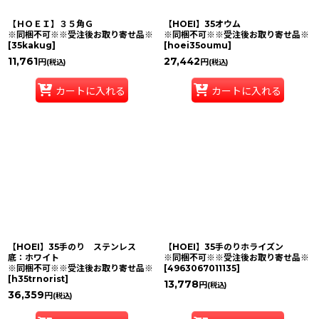
【ＨＯＥＩ】３５角Ｇ
【HOEI】35オウム
※同梱不可※※受注後お取り寄せ品※
※同梱不可※※受注後お取り寄せ品※
[
35kakug
]
[
hoei35oumu
]
11,761
27,442
円
円
(税込)
(税込)
カートに入れる
カートに入れる
【HOEI】35手のり ステンレス
【HOEI】35手のりホライズン
底：ホワイト
※同梱不可※※受注後お取り寄せ品※
※同梱不可※※受注後お取り寄せ品※
[
4963067011135
]
[
h35trnorist
]
13,778
円
(税込)
36,359
円
(税込)