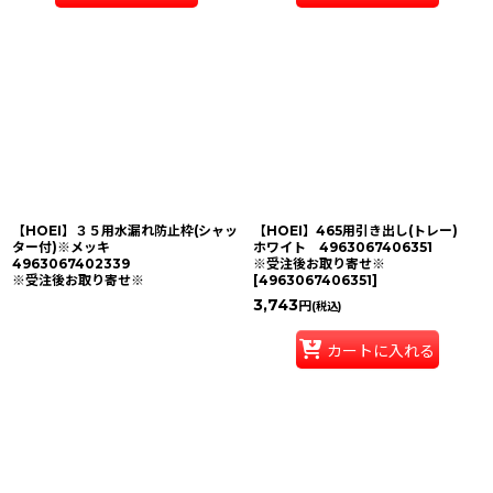
【HOEI】３５用水漏れ防止枠(シャッ
【HOEI】465用引き出し(トレー)
ター付)※メッキ
ホワイト 4963067406351
4963067402339
※受注後お取り寄せ※
※受注後お取り寄せ※
[
4963067406351
]
3,743
円
(税込)
カートに入れる