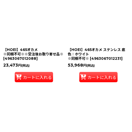
【HOEI】465オカメ
【HOEI】465オカメ ステンレス 底
※同梱不可※※受注後お取り寄せ品※
色：ホワイト
[
4963067012088
]
※同梱不可※
[
4963067012231
]
23,473
53,968
円
円
(税込)
(税込)
カートに入れる
カートに入れる