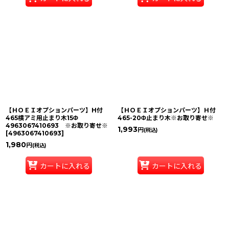
【ＨＯＥＩオプションパーツ】H付
【ＨＯＥＩオプションパーツ】Ｈ付
465横アミ用止まり木15Φ
465-20Φ止まり木※お取り寄せ※
4963067410693 ※お取り寄せ※
1,993
円
(税込)
[
4963067410693
]
1,980
円
(税込)
カートに入れる
カートに入れる