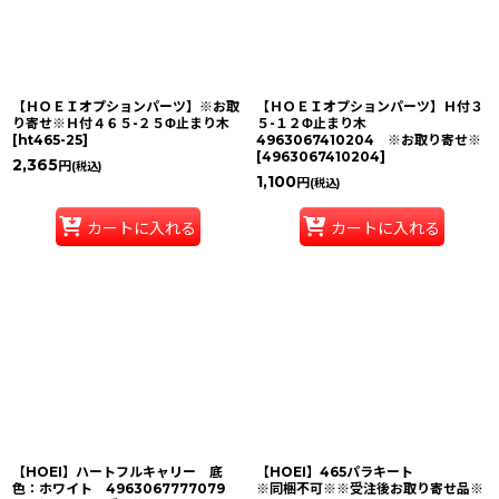
【ＨＯＥＩオプションパーツ】※お取
【ＨＯＥＩオプションパーツ】Ｈ付３
り寄せ※Ｈ付４６５-２５Φ止まり木
５-１２Φ止まり木
[
ht465-25
]
4963067410204 ※お取り寄せ※
[
4963067410204
]
2,365
円
(税込)
1,100
円
(税込)
カートに入れる
カートに入れる
【HOEI】ハートフルキャリー 底
【HOEI】465パラキート
色：ホワイト 4963067777079
※同梱不可※※受注後お取り寄せ品※