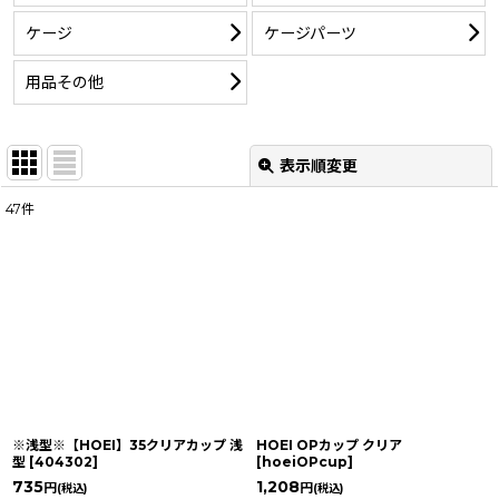
ケージ
ケージパーツ
用品その他
表示順変更
閉じる
47
件
サブカテゴリ
:
表示数
:
並び順
:
絞り込む
※浅型※【HOEI】35クリアカップ 浅
HOEI OPカップ クリア
型
[
404302
]
[
hoeiOPcup
]
735
1,208
円
円
(税込)
(税込)