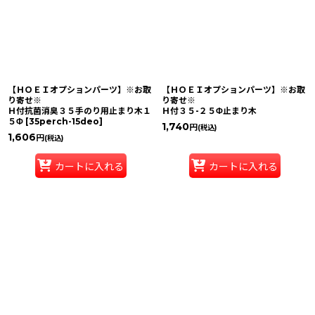
【ＨＯＥＩオプションパーツ】※お取
【ＨＯＥＩオプションパーツ】※お取
り寄せ※
り寄せ※
Ｈ付抗菌消臭３５手のり用止まり木１
Ｈ付３５-２５Φ止まり木
５Φ
[
35perch-15deo
]
1,740
円
(税込)
1,606
円
(税込)
カートに入れる
カートに入れる