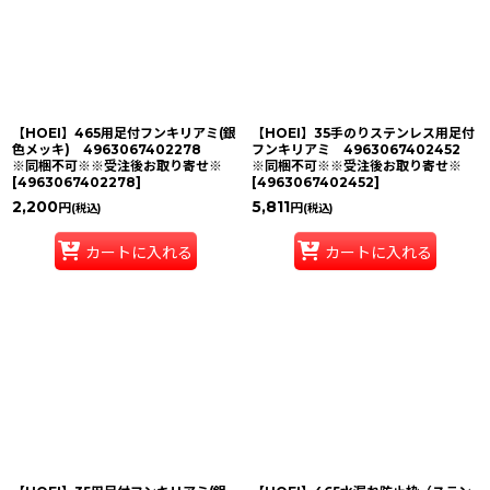
【HOEI】465用足付フンキリアミ(銀
【HOEI】35手のりステンレス用足付
色メッキ) 4963067402278
フンキリアミ 4963067402452
※同梱不可※※受注後お取り寄せ※
※同梱不可※※受注後お取り寄せ※
[
4963067402278
]
[
4963067402452
]
2,200
5,811
円
円
(税込)
(税込)
カートに入れる
カートに入れる