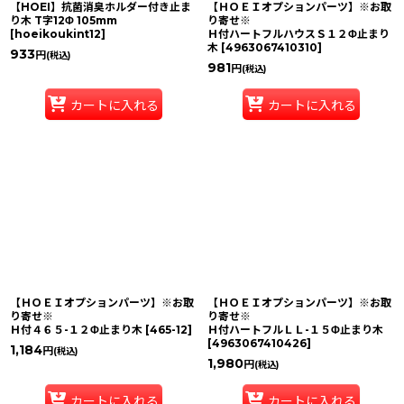
【HOEI】抗菌消臭ホルダー付き止ま
【ＨＯＥＩオプションパーツ】※お取
り木 T字12Φ 105mm
り寄せ※
[
hoeikoukint12
]
Ｈ付ハートフルハウスＳ１２Φ止まり
木
[
4963067410310
]
933
円
(税込)
981
円
(税込)
カートに入れる
カートに入れる
【ＨＯＥＩオプションパーツ】※お取
【ＨＯＥＩオプションパーツ】※お取
り寄せ※
り寄せ※
Ｈ付４６５-１２Φ止まり木
[
465-12
]
Ｈ付ハートフルＬＬ-１５Φ止まり木
[
4963067410426
]
1,184
円
(税込)
1,980
円
(税込)
カートに入れる
カートに入れる