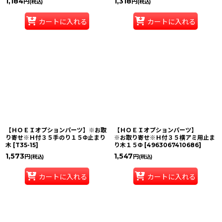
1,184
1,318
円
円
(税込)
(税込)
カートに入れる
カートに入れる
【ＨＯＥＩオプションパーツ】※お取
【ＨＯＥＩオプションパーツ】
り寄せ※Ｈ付３５手のり１５Φ止まり
※お取り寄せ※Ｈ付３５横アミ用止ま
木
[
T35-15
]
り木１５Φ
[
4963067410686
]
1,573
1,547
円
円
(税込)
(税込)
カートに入れる
カートに入れる