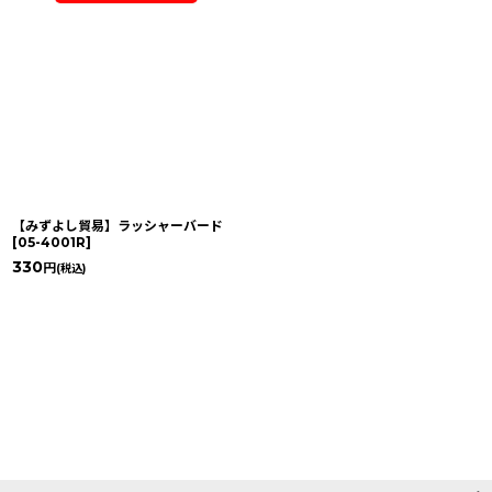
【みずよし貿易】ラッシャーバード
[
05-4001R
]
330
円
(税込)