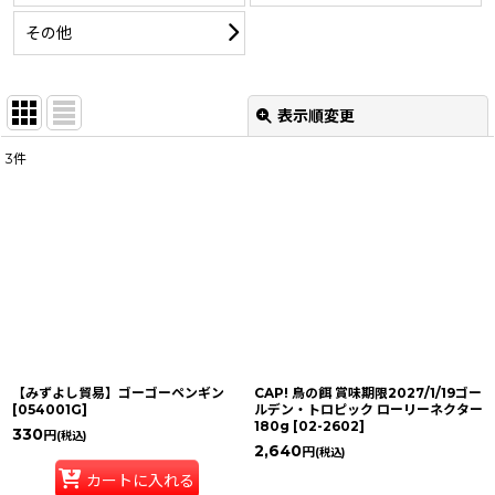
その他
表示順変更
閉じる
3
件
サブカテゴリ
:
表示数
:
並び順
:
絞り込む
【みずよし貿易】ゴーゴーペンギン
CAP! 鳥の餌 賞味期限2027/1/19ゴー
[
054001G
]
ルデン・トロピック ローリーネクター
180g
[
02-2602
]
330
円
(税込)
2,640
円
(税込)
カートに入れる