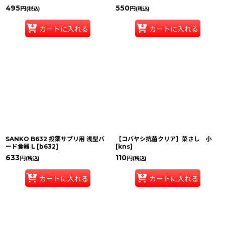
495
550
円
円
(税込)
(税込)
カートに入れる
カートに入れる
SANKO B632 投薬サプリ用 浅型バ
【コバヤシ抗菌クリア】菜さし 小
ード食器 L
[
b632
]
[
kns
]
633
110
円
円
(税込)
(税込)
カートに入れる
カートに入れる