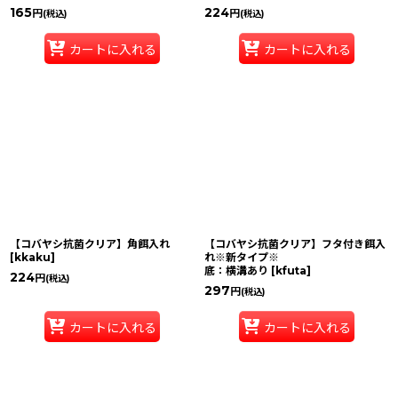
165
224
円
円
(税込)
(税込)
カートに入れる
カートに入れる
【コバヤシ抗菌クリア】角餌入れ
【コバヤシ抗菌クリア】フタ付き餌入
[
kkaku
]
れ※新タイプ※
底：横溝あり
[
kfuta
]
224
円
(税込)
297
円
(税込)
カートに入れる
カートに入れる