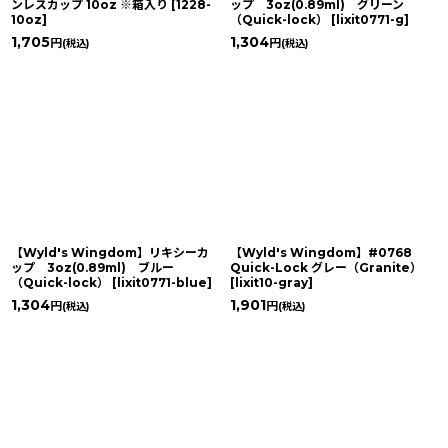
ンレスカップ 10oz ※箱入り
[
1228-
ップ 3oz(0.89ml) グリーン
10oz
]
（Quick-lock）
[
lixit0771-g
]
1,705
1,304
円
円
(税込)
(税込)
【Wyld's Wingdom】リキシーカ
【Wyld's Wingdom】#0768
ップ 3oz(0.89ml) ブルー
Quick-Lock グレー（Granite）
（Quick-lock）
[
lixit0771-blue
]
[
lixit10-gray
]
1,304
1,901
円
円
(税込)
(税込)