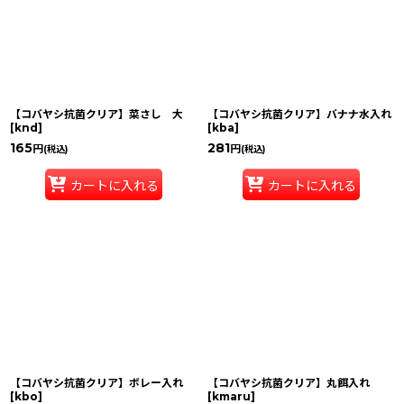
【コバヤシ抗菌クリア】菜さし 大
【コバヤシ抗菌クリア】バナナ水入れ
[
knd
]
[
kba
]
165
281
円
円
(税込)
(税込)
カートに入れる
カートに入れる
【コバヤシ抗菌クリア】ボレー入れ
【コバヤシ抗菌クリア】丸餌入れ
[
kbo
]
[
kmaru
]