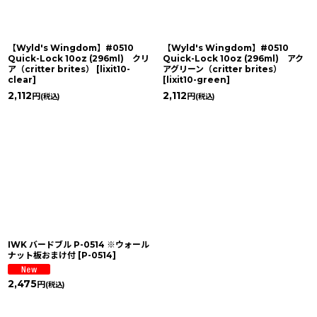
【Wyld's Wingdom】#0510
【Wyld's Wingdom】#0510
Quick-Lock 10oz (296ml) クリ
Quick-Lock 10oz (296ml) アク
ア（critter brites）
[
lixit10-
アグリーン（critter brites）
clear
]
[
lixit10-green
]
2,112
2,112
円
円
(税込)
(税込)
IWK バードブル P-0514 ※ウォール
ナット板おまけ付
[
P-0514
]
2,475
円
(税込)