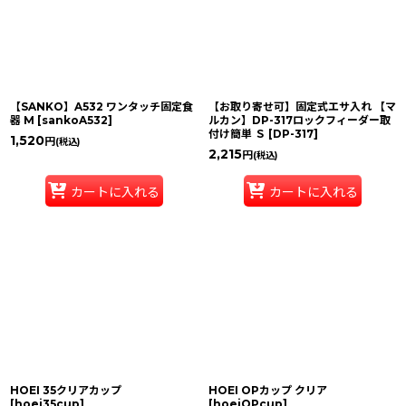
【SANKO】A532 ワンタッチ固定食
【お取り寄せ可】固定式エサ入れ 【マ
器 M
[
sankoA532
]
ルカン】DP-317ロックフィーダー取
付け簡単 Ｓ
[
DP-317
]
1,520
円
(税込)
2,215
円
(税込)
カートに入れる
カートに入れる
HOEI 35クリアカップ
HOEI OPカップ クリア
[
hoei35cup
]
[
hoeiOPcup
]