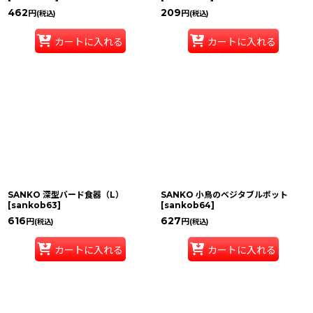
462
209
円
円
(税込)
(税込)
カートに入れる
カートに入れる
SANKO 深型バード食器（L）
SANKO 小鳥のベジタブルポット
[
sankob63
]
[
sankob64
]
616
627
円
円
(税込)
(税込)
カートに入れる
カートに入れる