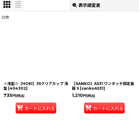
表示順変更
閉じる
35
件
表示数
:
並び順
:
絞り込む
※浅型※【HOEI】35クリアカップ 浅
【SANKO】A531 ワンタッチ固定食
型
[
404302
]
器 S
[
sankoA531
]
735
1,210
円
円
(税込)
(税込)
カートに入れる
カートに入れる