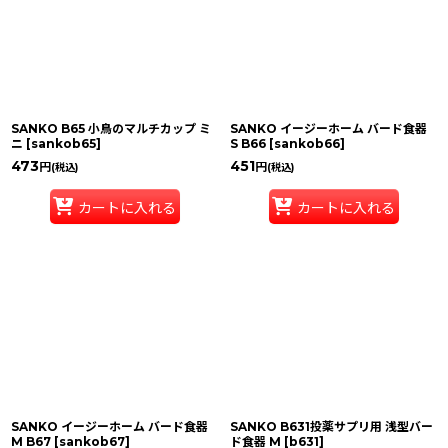
SANKO B65 小鳥のマルチカップ ミ
SANKO イージーホーム バード食器
ニ
[
sankob65
]
S B66
[
sankob66
]
473
451
円
円
(税込)
(税込)
カートに入れる
カートに入れる
SANKO イージーホーム バード食器
SANKO B631投薬サプリ用 浅型バー
M B67
[
sankob67
]
ド食器 M
[
b631
]