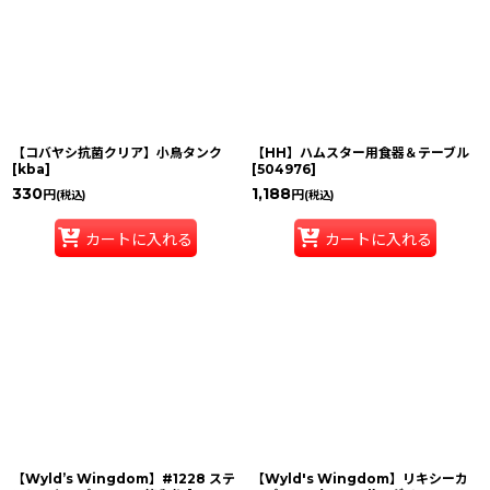
【コバヤシ抗菌クリア】小鳥タンク
【HH】ハムスター用食器＆テーブル
[
kba
]
[
504976
]
330
1,188
円
円
(税込)
(税込)
カートに入れる
カートに入れる
【Wyld’s Wingdom】#1228 ステ
【Wyld's Wingdom】リキシーカ