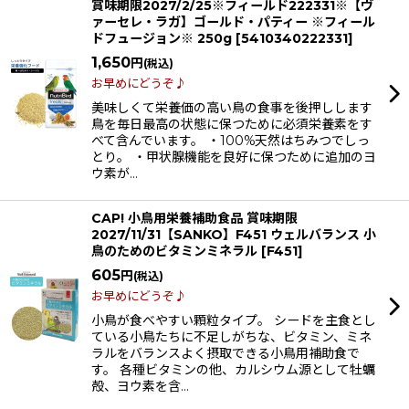
賞味期限2027/2/25※フィールド222331※【ヴ
ァーセレ・ラガ】ゴールド・パティー ※フィール
ドフュージョン※ 250g
[
5410340222331
]
1,650
円
(税込)
お早めにどうぞ♪
美味しくて栄養価の高い鳥の食事を後押しします
鳥を毎日最高の状態に保つために必須栄養素をす
べて含んでいます。 ・100%天然はちみつでしっ
とり。 ・甲状腺機能を良好に保つために追加のヨ
ウ素が…
CAP! 小鳥用栄養補助食品 賞味期限
2027/11/31【SANKO】F451 ウェルバランス 小
鳥のためのビタミンミネラル
[
F451
]
605
円
(税込)
お早めにどうぞ♪
小鳥が食べやすい顆粒タイプ。 シードを主食とし
ている小鳥たちに不足しがちな、ビタミン、ミネ
ラルをバランスよく摂取できる小鳥用補助食で
す。 各種ビタミンの他、カルシウム源として牡蠣
殻、ヨウ素を含…