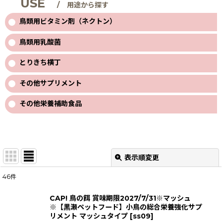
USE
/ 用途から探す
鳥類用ビタミン剤（ネクトン）
鳥類用乳酸菌
とりきち横丁
その他サプリメント
その他栄養補助食品
表示順変更
閉じる
46
件
表示数
:
CAP! 鳥の餌 賞味期限2027/7/31※マッシュ
※【黒瀬ペットフード】小鳥の総合栄養強化サプ
並び順
:
リメント マッシュタイプ
[
ss09
]