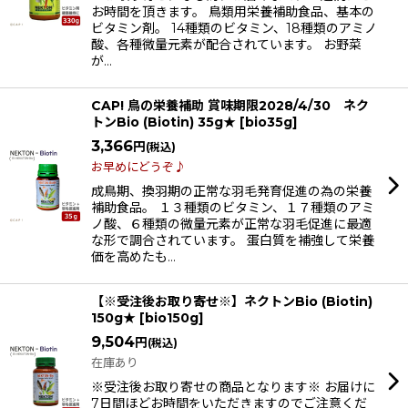
お時間を頂きます。 鳥類用栄養補助食品、基本の
ビタミン剤。 14種類のビタミン、18種類のアミノ
酸、各種微量元素が配合されています。 お野菜
が…
CAP! 鳥の栄養補助 賞味期限2028/4/30 ネク
トンBio (Biotin) 35g★
[
bio35g
]
3,366
円
(税込)
お早めにどうぞ♪
成鳥期、換羽期の正常な羽毛発育促進の為の栄養
補助食品。 １３種類のビタミン、１７種類のアミ
ノ酸、６種類の微量元素が正常な羽毛促進に最適
な形で調合されています。 蛋白質を補強して栄養
価を高めたも…
【※受注後お取り寄せ※】ネクトンBio (Biotin)
150g★
[
bio150g
]
9,504
円
(税込)
在庫あり
※受注後お取り寄せの商品となります※ お届けに
7日間ほどお時間をいただきますのでご注意くだ