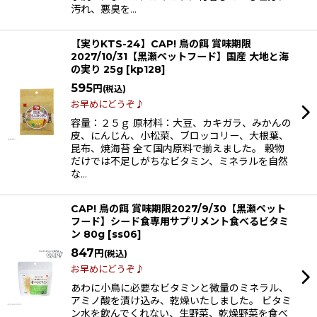
汚れ、悪臭を…
【実りKTS-24】CAP! 鳥の餌 賞味期限
2027/10/31【黒瀬ペットフード】国産 大地と海
の実り 25g
[
kp128
]
595
円
(税込)
お早めにどうぞ♪
容量：２５ｇ 原材料：大豆、カキガラ、みかんの
皮、にんじん、小松菜、ブロッコリー、大根葉、
昆布、焼海苔 全て国内原料で揃えました。 穀物
だけでは不足しがちなビタミン、ミネラルを自然
な…
CAP! 鳥の餌 賞味期限2027/9/30【黒瀬ペット
フード】シード食専用サプリメント食べるビタミ
ン 80g
[
ss06
]
847
円
(税込)
お早めにどうぞ♪
あわに小鳥に必要なビタミンと微量のミネラル、
アミノ酸を漬け込み、乾燥いたしました。 ビタミ
ン水を飲んでくれない、生野菜、乾燥野菜を食べ