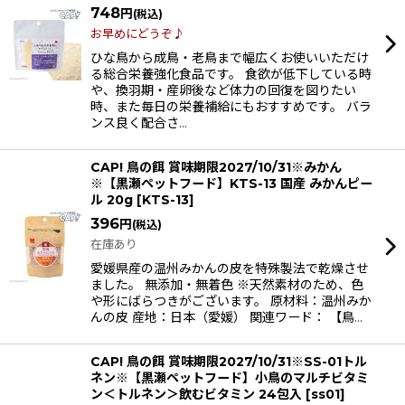
748
円
(税込)
お早めにどうぞ♪
絞り込む
ひな鳥から成鳥・老鳥まで幅広くお使いいただけ
る総合栄養強化食品です。 食欲が低下している時
や、換羽期・産卵後など体力の回復を図りたい
時、また毎日の栄養補給にもおすすめです。 バラ
ンス良く配合さ…
CAP! 鳥の餌 賞味期限2027/10/31※みかん
※【黒瀬ペットフード】KTS-13 国産 みかんピー
ル 20g
[
KTS-13
]
396
円
(税込)
在庫あり
愛媛県産の温州みかんの皮を特殊製法で乾燥させ
ました。 無添加・無着色 ※天然素材のため、色
や形にばらつきがございます。 原材料：温州みか
んの皮 産地：日本（愛媛） 関連ワード： 【鳥…
CAP! 鳥の餌 賞味期限2027/10/31※SS-01トル
ネン※【黒瀬ペットフード】小鳥のマルチビタミ
ン＜トルネン＞飲むビタミン 24包入
[
ss01
]