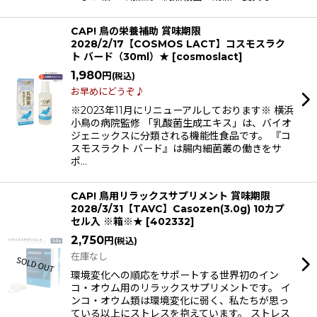
CAP! 鳥の栄養補助 賞味期限
2028/2/17【COSMOS LACT】コスモスラク
ト バード（30ml）★
[
cosmoslact
]
1,980
円
(税込)
お早めにどうぞ♪
※2023年11月にリニューアルしております※ 横浜
小鳥の病院監修 「乳酸菌生成エキス」は、バイオ
ジェニックスに分類される機能性食品です。 『コ
スモスラクト バード』は腸内細菌叢の働きをサ
ポ…
CAP! 鳥用リラックスサプリメント 賞味期限
2028/3/31【TAVC】Casozen(3.0g) 10カプ
セル入 ※箱※★
[
402332
]
2,750
円
(税込)
在庫なし
環境変化への順応をサポートする世界初のイン
コ・オウム用のリラックスサプリメントです。 イ
ンコ・オウム類は環境変化に弱く、私たちが思っ
ている以上にストレスを抱えています。 ストレス