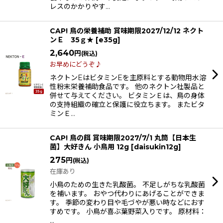
レスのかかりやす…
CAP! 鳥の栄養補助 賞味期限2027/12/12 ネクト
ンＥ 35ｇ★
[
e35g
]
2,640
円
(税込)
お早めにどうぞ♪
ネクトンEはビタミンEを主原料とする動物用水溶
性粉末栄養補助食品です。 他のネクトン社製品と
併せて与えてください。 ビタミンＥは、鳥の身体
の支持組織の確立と保護に役立ちます。 またビタ
ミンＥ…
CAP! 鳥の餌 賞味期限2027/7/1 丸筒【日本生
菌】大好きん 小鳥用 12g
[
daisukin12g
]
275
円
(税込)
在庫あり
小鳥のための生きた乳酸菌。 不足しがちな乳酸菌
を補います。 おやつ代わりにあげることができま
す。 季節の変わり目や毛づやが悪い時などにおす
すめです。 小鳥が喜ぶ葉野菜入りです。 原材料：
…