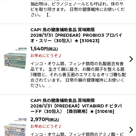
抽出物は、ピクノジェノールとも呼ばれ、体のサ
ビを取り除きます。 日常の健康維持にお使いくだ
さい。 【…
CAP! 鳥の健康補助食品 賞味期限
2028/7/31【PREDEAR】PROBIO3 プロバイ
オ・スリー（30包入）★
[
510623
]
1,540
円
(税込)
お早めにどうぞ♪
インコ・オウム類、フィンチ類用の乳酸菌含有食
品です。 生きて腸に届き、お腹の調子を整える菌
3種類と、それら善玉菌のエサとなるオリゴ糖も配
合されています。 日常の腸の健康維持にお使いく
ださい。 …
CAP! 鳥の健康補助食品 賞味期限
2028/1/31【PREDEAR】VITABIRD F ビタバ
ードF（30包入）【換羽期用】★
[
510616
]
2,970
円
(税込)
お早めにどうぞ♪
インコ・オウム類、フィンチ類用のアミノ酸・ビ