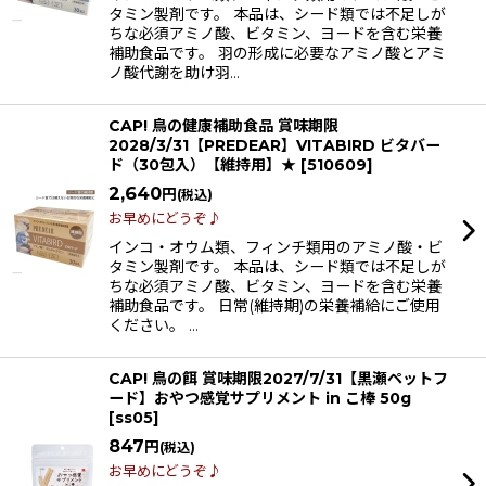
タミン製剤です。 本品は、シード類では不足しが
ちな必須アミノ酸、ビタミン、ヨードを含む栄養
補助食品です。 羽の形成に必要なアミノ酸とアミ
ノ酸代謝を助け羽…
CAP! 鳥の健康補助食品 賞味期限
2028/3/31【PREDEAR】VITABIRD ビタバー
ド（30包入）【維持用】★
[
510609
]
2,640
円
(税込)
お早めにどうぞ♪
インコ・オウム類、フィンチ類用のアミノ酸・ビ
タミン製剤です。 本品は、シード類では不足しが
ちな必須アミノ酸、ビタミン、ヨードを含む栄養
補助食品です。 日常(維持期)の栄養補給にご使用
ください。 …
CAP! 鳥の餌 賞味期限2027/7/31【黒瀬ペットフ
ード】おやつ感覚サプリメント in こ棒 50g
[
ss05
]
847
円
(税込)
お早めにどうぞ♪