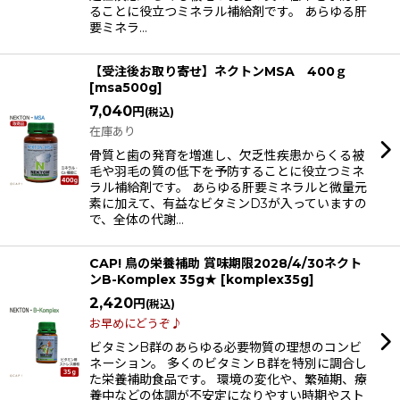
ることに役立つミネラル補給剤です。 あらゆる肝
要ミネラ…
【受注後お取り寄せ】ネクトンMSA 400ｇ
[
msa500g
]
7,040
円
(税込)
在庫あり
骨質と歯の発育を増進し、欠乏性疾患からくる被
毛や羽毛の質の低下を予防することに役立つミネ
ラル補給剤です。 あらゆる肝要ミネラルと微量元
素に加えて、有益なビタミンD3が入っていますの
で、全体の代謝…
CAP! 鳥の栄養補助 賞味期限2028/4/30ネクト
ンB-Komplex 35g★
[
komplex35g
]
2,420
円
(税込)
お早めにどうぞ♪
ビタミンB群のあらゆる必要物質の理想のコンビ
ネーション。 多くのビタミンＢ群を特別に調合し
た栄養補助食品です。 環境の変化や、繁殖期、療
養中などの体調が不安定になりやすい時期やスト