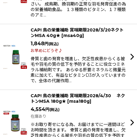
さい。 成鳥期、換羽期の正常な羽毛発育促進の為
の栄養補助食品。 １３種類のビタミン、１７種類
のアミ…
CAP! 鳥の栄養補助 賞味期限2028/3/20ネクト
ンMSA 40g★
[
msa40g
]
1,848
円
(税込)
お早めにどうぞ♪
骨質と歯の発育を増進し、欠乏性疾患からくる被
毛や羽毛の質の低下を予防することに役立つミネ
ラル補給剤です。 あらゆる肝要ミネラルと微量元
素に加えて、有益なビタミンD3が入っていますの
で、全体の代謝作用…
CAP! 鳥の栄養補助 賞味期限2028/4/30 ネク
トンMSA 180g★
[
msa180g
]
4,554
円
(税込)
在庫あり
※お取り寄せになる為、お届けまでに一週間ほど
お時間を頂きます。 骨質と歯の発育を増進し、欠
乏性疾患からくる被毛や羽毛の質の低下を予防す