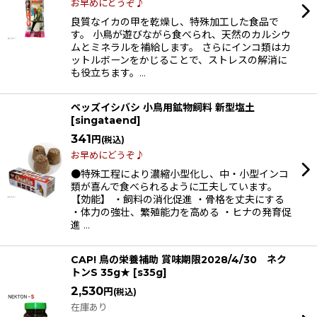
お早めにどうぞ♪
良質なイカの甲を乾燥し、特殊加工した食品で
す。 小鳥が遊びながら食べられ、天然のカルシウ
ムとミネラルを補給します。 さらにインコ類はカ
ットルボーンをかじることで、ストレスの解消に
も役立ちます。…
ペッズイシバシ 小鳥用鉱物飼料 新型塩土
[
singataend
]
341
円
(税込)
お早めにどうぞ♪
●特殊工程により濃縮小型化し、中・小型インコ
類が喜んで食べられるように工夫しています。
【効能】 ・飼料の消化促進 ・骨格を丈夫にする
・体力の強壮、繁殖能力を高める ・ヒナの発育促
進 …
CAP! 鳥の栄養補助 賞味期限2028/4/30 ネク
トンS 35g★
[
s35g
]
2,530
円
(税込)
在庫あり