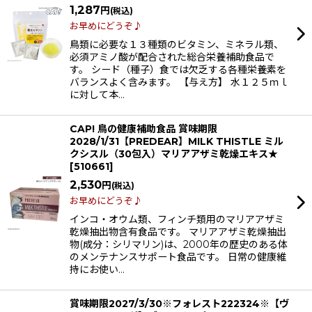
1,287
円
(税込)
お早めにどうぞ♪
鳥類に必要な１３種類のビタミン、ミネラル類、
必須アミノ酸が配合された総合栄養補助食品で
す。 シード（種子）食では欠乏する各種栄養素を
バランスよく含みます。 【与え方】 水１２５ｍｌ
に対して本…
CAP! 鳥の健康補助食品 賞味期限
2028/1/31【PREDEAR】MILK THISTLE ミル
クシスル（30包入）マリアアザミ乾燥エキス★
[
510661
]
2,530
円
(税込)
お早めにどうぞ♪
インコ・オウム類、フィンチ類用のマリアアザミ
乾燥抽出物含有食品です。 マリアアザミ乾燥抽出
物(成分：シリマリン)は、2000年の歴史のある体
のメンテナンスサポート食品です。 日常の健康維
持にお使い…
賞味期限2027/3/30※フォレスト222324※【ヴ