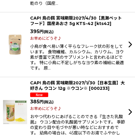
乾のり（国産…
CAP! 鳥の餌 賞味期限2027/4/30【黒瀬ペット
フード】国産あおさ 5g KTS-42
[
kts42
]
395
円
(税込)
お早めにどうぞ♪
小鳥が食べ易い薄く平らなフレーク状の形をして
います。 食物繊維、カルシウム、カリウム、ヨウ
素が豊富で天然のサプリメントと言われるほどで
す。 特に小鳥に不足しがちなヨウ素の補給に最適
です。 原…
CAP! 鳥の餌 賞味期限2027/1/30【日本生菌】大
好きん ウコン 12g ※ウコン※
[
000233
]
385
円
(税込)
お早めにどうぞ♪
おやつ代わりにあげることのできる『生きた乳酸
菌』 ウコン配合の乳酸菌サプリメントです。 季節
の変わり目や毛づやが悪い時などにおすすめで
す。 幼鳥の場合は、45度以下のお湯でふやかし