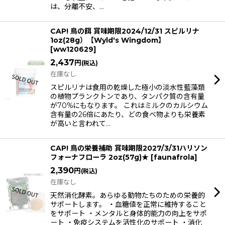
は、分離不安、…
CAP! 鳥の餌 賞味期限2024/12/31 スピルリナ
1oz(28g）【Wyld's Wingdom】
[
ww120629
]
2,437
円
(税込)
在庫なし
スピルリナは食用の乾燥した極小の淡水性藍藻類
の植物プランクトンであり、タンパク質の含有量
が70%にもなります。 これはミルクのカルシウム
含有量の26倍にあたり、どの食べ物よりも栄養素
が高いと言われて…
CAP! 鳥の栄養補助 賞味期限2027/3/31ハリソン
フォーナフローラ 2oz(57g)★
[
faunafrola
]
2,390
円
(税込)
在庫なし
天然消化酵素。あらゆる動物たちのための栄養的
サポートします。 ・血糖値を正常に維持すること
をサポート ・メンタルと身体的能力の向上をサポ
ート ・免疫システムを活性化のサポート ・消化