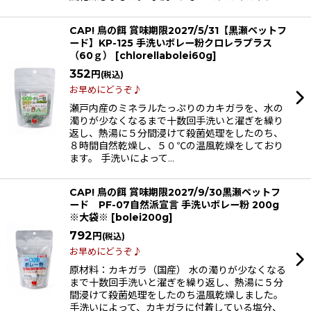
CAP! 鳥の餌 賞味期限2027/5/31【黒瀬ペットフ
ード】KP-125 手洗いボレー粉クロレラプラス
（60ｇ）
[
chlorellabolei60g
]
352
円
(税込)
お早めにどうぞ♪
瀬戸内産のミネラルたっぷりのカキガラを、水の
濁りが少なくなるまで十数回手洗いと濯ぎを繰り
返し、熱湯に５分間浸けて殺菌処理をしたのち、
８時間自然乾燥し、５０℃の温風乾燥をしており
ます。 手洗いによって…
CAP! 鳥の餌 賞味期限2027/9/30黒瀬ペットフ
ード PF-07自然派宣言 手洗いボレー粉 200g
※大袋※
[
bolei200g
]
792
円
(税込)
お早めにどうぞ♪
原材料：カキガラ（国産） 水の濁りが少なくなる
まで十数回手洗いと濯ぎを繰り返し、熱湯に５分
間浸けて殺菌処理をしたのち温風乾燥しました。
手洗いによって、カキガラに付着している塩分、