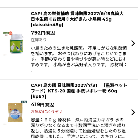
CAP! 鳥の栄養補助 賞味期限2027/6/19丸筒大
日本生菌※お徳用※大好きん 小鳥用 45g
[
daisukin45g
]
792
円
(税込)
在庫あり
小鳥のための生きた乳酸菌。 不足しがちな乳酸菌
を補います。 おやつ代わりにあげることができま
す。 季節の変わり目や毛づやが悪い時などにおす
すめです。 小鳥が喜ぶ葉野菜入りです。 原材料：
…
CAP! 鳥の餌 賞味期限2027/7/31 【黒瀬ペット
フード】KTS-20 国産 手洗いボレー粉 60g
[
kp67
]
419
円
(税込)
お早めにどうぞ♪
容量：６０ｇ 原材料：瀬戸内海産カキガラ 水の
濁りが少なくなるまで十数回手洗いと濯ぎを繰り
返し、熱湯に５分間浸けて殺菌処理をしたのち温
風乾燥しました。 手洗いによって、カキガラに…