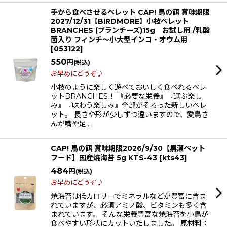
手から食べさせるペレット CAP! 鳥の餌 賞味期限
2027/12/31【BIRDMORE】小枝ペレット
BRANCHES (ブランチーズ)15g お試し用 /乳酸
菌入り フィンチ〜小大型インコ・オウム用
[
053122
]
550
円
(税込)
お早めにどうぞ♪
小枝のように楽しく遊べておいしく食べれるペレ
ットBRANCHES！ 『必要な栄養』『選ぶ楽し
み』『味わう楽しみ』全部がそろった新しいペレ
ット。 長さや形が少しずつ違いますので、愛鳥さ
んが嘴や足…
CAP! 鳥の餌 賞味期限2026/9/30【黒瀬ペット
フード】国産焼海苔 5g KTS-43
[
kts43
]
484
円
(税込)
お早めにどうぞ♪
焼海苔は低カロリーでミネラルなどが豊富に含ま
れていますが、必須アミノ酸、ビタミンも多く含
まれています。 そんな栄養豊富な焼海苔を小鳥が
食べやすい形状にカットいたしました。 原材料：