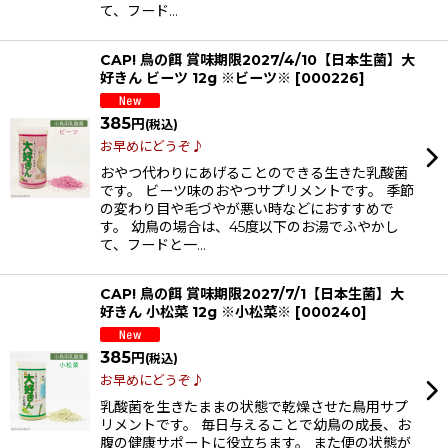
て、フード…
CAP! 鳥の餌 賞味期限2027/4/10【日本生菌】大
好きん ビーツ 12g ※ビーツ※
[
000226
]
385
円
(税込)
お早めにどうぞ♪
おやつ代わりにあげることのできる生きた乳酸菌
です。 ビーツ味のおやつサプリメントです。 季節
の変わり目や毛づやが悪い時などにおすすめで
す。 幼鳥の場合は、45度以下のお湯でふやかし
て、フードと一…
CAP! 鳥の餌 賞味期限2027/7/1【日本生菌】大
好きん 小松菜 12g ※小松菜※
[
000240
]
385
円
(税込)
お早めにどうぞ♪
乳酸菌を生きたままの状態で乾燥させた鳥用サプ
リメントです。 毎日与えることで幼鳥の成長、お
腹の健康サポートに役立ちます。 また便の状態が