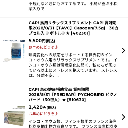
不規則なときにもおすすめです。 小鳥が喜ぶ小松
菜入りで…
CAP! 鳥用リラックスサプリメント CAP! 賞味期
限2028/8/31【TAVC】Casozen(7.5g) 30カ
プセル入 ※ボトル※★
[
402301
]
5,500
円
(税込)
お早めにどうぞ♪
環境変化への順応をサポートする世界初のイン
コ・オウム用のリラックスサプリメントです。 イ
ンコ・オウム類は環境変化に弱く、私たちが思っ
ている以上にストレスを抱えています。 ストレス
は、分離不安、…
CAP! 鳥の健康補助食品 賞味期限
2026/5/31【PREDEAR】PYCNOBIRD ピクノ
バード（30包入）★
[
510630
]
2,420
円
(税込)
お早めにどうぞ♪
インコ・オウム類、フィンチ類用のフランス海岸
松樹皮抽出物含有食品です。 フランス海岸松樹皮