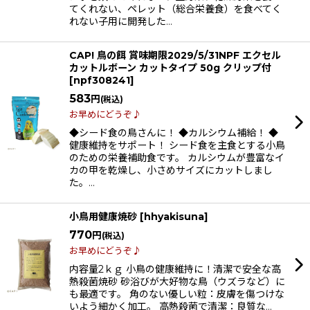
てくれない、ペレット（総合栄養食）を食べてく
れない子用に開発した…
CAP! 鳥の餌 賞味期限2029/5/31NPF エクセル
カットルボーン カットタイプ 50g クリップ付
[
npf308241
]
583
円
(税込)
お早めにどうぞ♪
◆シード食の鳥さんに！ ◆カルシウム補給！ ◆
健康維持をサポート！ シード食を主食とする小鳥
のための栄養補助食です。 カルシウムが豊富なイ
カの甲を乾燥し、小さめサイズにカットしまし
た。…
小鳥用健康焼砂
[
hhyakisuna
]
770
円
(税込)
お早めにどうぞ♪
内容量2ｋｇ 小鳥の健康維持に！清潔で安全な高
熱殺菌焼砂 砂浴びが大好物な鳥（ウズラなど）に
も最適です。 角のない優しい粒：皮膚を傷つけな
いよう細かく加工。 高熱殺菌で清潔：良質な…