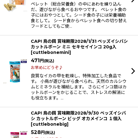
ペレット（総合栄養食）の中にあわを練り込ん
だ、遊びながら食べるおやつです。 ペレット食の
子にはおやつとして。シード食の子には栄養補助
食として。 シード食からペレット食への切り替え
フードとしてもご使…
CAP! 鳥の餌 賞味期限2028/1/31 ペッズイシバシ
カットルボーン ミニ セキセイインコ 20g入
[
cuttlebonemini
]
471
円
(税込)
お早めにどうぞ♪
良質なイカの甲を乾燥し、特殊加工した食品で
す。 小鳥が遊びながら食べられ、天然のカルシウ
ムとミネラルを補給します。 さらにインコ類はカ
ットルボーンをかじることで、ストレスの解消に
も役立ちます。…
CAP! 鳥の餌 賞味期限2028/9/30 ペッズイシバ
シ カットルボーン ビッグ オカメインコ １個入
[
cuttlebonebig
]
528
円
(税込)